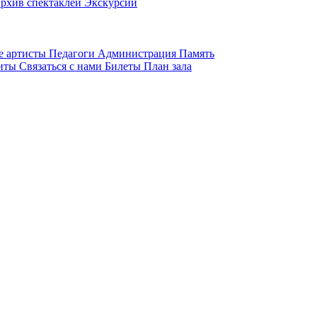
рхив спектаклей
Экскурсии
е артисты
Педагоги
Администрация
Память
зиты
Связаться с нами
Билеты
План зала