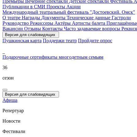
Премьеры
Вечерние спектакли
Детские спектакли
Фестиваль
А
Публикации в СМИ
Проекты
Акции
Международный театральный фестиваль "Достоевский. Омск"
О театре
Награды
Документы
Технические данные
Гастроли
Руководство
Режиссеры
Актёры
Артисты балета
Приглашённы
Вакансии
Отзывы
Контакты
Часто задаваемые вопросы
Рекви
Версия для слабовидящих
Пушкинская карта
Поддержи театр
Пройдите опрос
Подарочные сертификаты
многодетным семьям
36
сезон
Версия для слабовидящих
Афиша
Репертуар
Новости
Фестивали