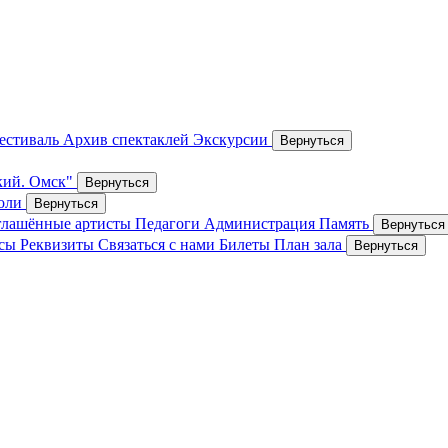
естиваль
Архив спектаклей
Экскурсии
Вернуться
кий. Омск"
Вернуться
роли
Вернуться
лашённые артисты
Педагоги
Администрация
Память
Вернуться
осы
Реквизиты
Связаться с нами
Билеты
План зала
Вернуться