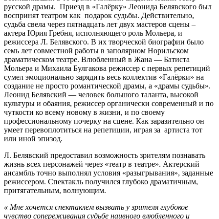
русской драмы. Приезд в «Галёрку» Леонида Белявского был
воспринят театром как подарок судьбы. Действительно,
судьба свела через пятнадцать лет двух мастеров сцены –
актера Юрия Гребня, исполняющего роль Мольера, и
режиссера Л. Белявского. В их творческой биографии было
семь лет совместной работы в заполярном Норильском
драматическом театре. Влюбленный в Жана — Батиста
Мольера и Михаила Булгакова режиссер с первых репетиций
сумел эмоционально зарядить весь коллектив «Галёрки» на
создание не просто романтической драмы, а «драмы судьбы».
Леонид Белявский — человек большого таланта, высокой
культуры и обаяния, режиссер органически современный и по
чуткости ко всему новому в жизни, и по своему
профессиональному почерку на сцене. Как заразительно он
умеет перевоплотиться на репетиции, играя за артиста тот
или иной эпизод.
Л. Белявский предоставил возможность зрителям познавать
жизнь всех персонажей через «театр в театре». Актерский
ансамбль точно выполнял условия «разыгрывания», заданные
режиссером. Спектакль получился глубоко драматичным,
притягательным, волнующим.
« Мне хочется спектаклем вызвать у зрителя глубокое
чувство сопереживания судьбе наивного влюбленного и