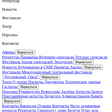
Репертуар
Новости
Фестивали
Театр
Персоны
Контакты
Афиша
Вернуться
Репертуар
Премьеры
Вечерние спектакли
Детские спектакли
Фестиваль
Архив спектаклей
Экскурсии
Вернуться
Новости
Публикации в СМИ
Проекты
Акции
Вернуться
Фестивали
Международный театральный фестиваль
"Достоевский. Омск"
Вернуться
Театр
О театре
Награды
Документы
Технические данные
Гастроли
Вернуться
Персоны
Руководство
Режиссеры
Актёры
Артисты балета
Приглашённые артисты
Педагоги
Администрация
Память
Вернуться
Контакты
Вакансии
Отзывы
Контакты
Часто задаваемые
вопросы
Реквизиты
Связаться с нами
Билеты
План зала