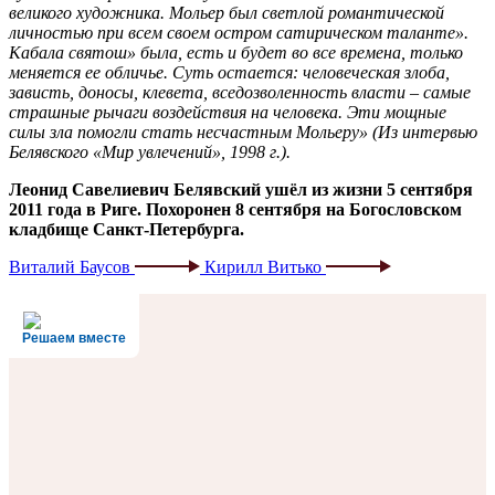
великого художника. Мольер был светлой романтической
личностью при всем своем остром сатирическом таланте».
Кабала святош» была, есть и будет во все времена, только
меняется ее обличье. Суть остается: человеческая злоба,
зависть, доносы, клевета, вседозволенность власти – самые
страшные рычаги воздействия на человека. Эти мощные
силы зла помогли стать несчастным Мольеру» (Из интервью
Белявского «Мир увлечений», 1998 г.).
Леонид Савелиевич Белявский ушёл из жизни 5 сентября
2011 года в Риге. Похоронен 8 сентября на Богословском
кладбище Санкт-Петербурга.
Виталий Баусов
Кирилл Витько
Решаем вместе