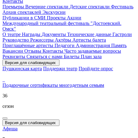
Контакты
Премьеры
Вечерние спектакли
Детские спектакли
Фестиваль
Архив спектаклей
Экскурсии
Публикации в СМИ
Проекты
Акции
Международный театральный фестиваль "Достоевский.
Омск"
О театре
Награды
Документы
Технические данные
Гастроли
Руководство
Режиссеры
Актёры
Артисты балета
Приглашённые артисты
Педагоги
Администрация
Память
Вакансии
Отзывы
Контакты
Часто задаваемые вопросы
Реквизиты
Связаться с нами
Билеты
План зала
Версия для слабовидящих
Пушкинская карта
Поддержи театр
Пройдите опрос
Подарочные сертификаты
многодетным семьям
36
сезон
Версия для слабовидящих
Афиша