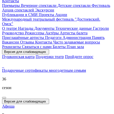
Контакты
Премьеры
Вечерние спектакли
Детские спектакли
Фестиваль
Архив спектаклей
Экскурсии
Публикации в СМИ
Проекты
Акции
Международный театральный фестиваль "Достоевский.
Омск"
О театре
Награды
Документы
Технические данные
Гастроли
Руководство
Режиссеры
Актёры
Артисты балета
Приглашённые артисты
Педагоги
Администрация
Память
Вакансии
Отзывы
Контакты
Часто задаваемые вопросы
Реквизиты
Связаться с нами
Билеты
План зала
Версия для слабовидящих
Пушкинская карта
Поддержи театр
Пройдите опрос
Подарочные сертификаты
многодетным семьям
36
сезон
Версия для слабовидящих
Афиша