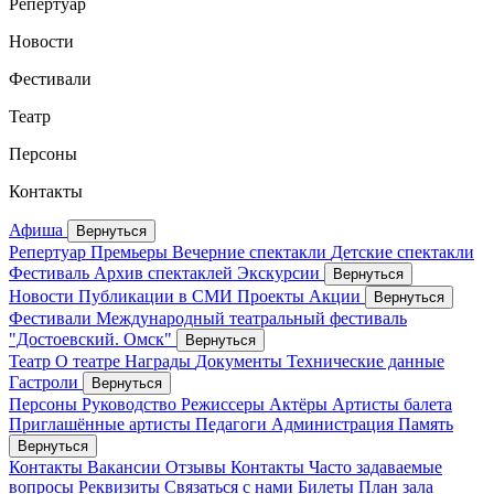
Репертуар
Новости
Фестивали
Театр
Персоны
Контакты
Афиша
Вернуться
Репертуар
Премьеры
Вечерние спектакли
Детские спектакли
Фестиваль
Архив спектаклей
Экскурсии
Вернуться
Новости
Публикации в СМИ
Проекты
Акции
Вернуться
Фестивали
Международный театральный фестиваль
"Достоевский. Омск"
Вернуться
Театр
О театре
Награды
Документы
Технические данные
Гастроли
Вернуться
Персоны
Руководство
Режиссеры
Актёры
Артисты балета
Приглашённые артисты
Педагоги
Администрация
Память
Вернуться
Контакты
Вакансии
Отзывы
Контакты
Часто задаваемые
вопросы
Реквизиты
Связаться с нами
Билеты
План зала